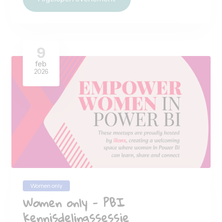
Pelmolenlaan 2 Woerden
ilionx
07-05-2026
16:00
-
20:30
uur
Afgelopen evenement
9
feb
2026