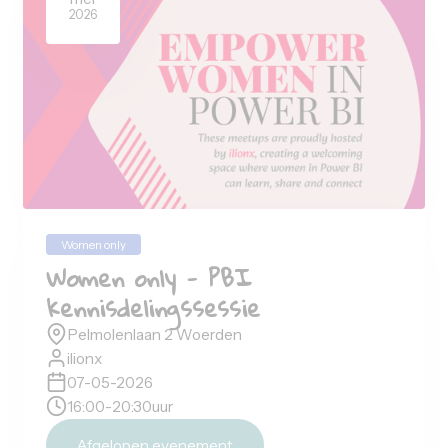
7
mei
2026
Women only
Women only - PBI
kennisdelingssessie