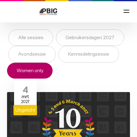
Alle sessies
Gebruikersdagen 2027
Avondsessie
Kennisdelingsessie
Women only
4
mrt
2027
Uitgelicht