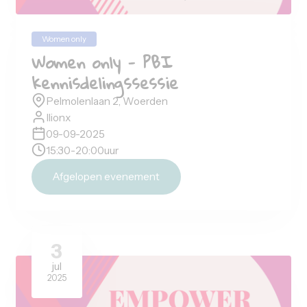
9
sep
2025
Women only
Women only - PBI
kennisdelingssessie
Pelmolenlaan 2, Woerden
Ilionx