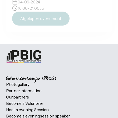
Women only
Women only - PBI
kennisdelingssessie
Pelmolenlaan 2, Woerden
Ilionx
04-09-2024
16:00
-
21:00
uur