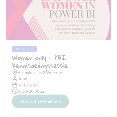
09-09-2025
15:30
-
20:00
uur
Afgelopen evenement
3
jul
2025