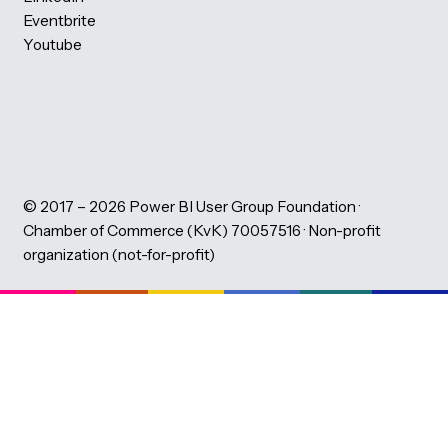
Speakers
Videos: Power BI Gebruikersdagen
Download session slides 2026
Download session slides 2025
Download session slides 2024
Download slides evening sessions
All events
PBIG Foundation
About the PBIG Foundation
Learning Partners
Volunteers
Code of Conduct
News
Montly Newsletter
Our team