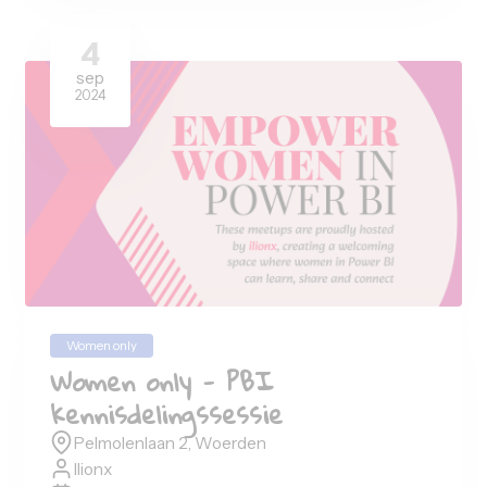
Women only
Women only - PBI
kennisdelingssessie
Pelmolenlaan 2 Woerden
Ilionx
03-07-2025
15:30
-
20:00
uur
Afgelopen evenement
4
sep
2024