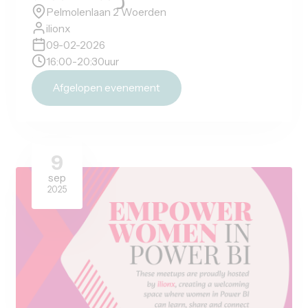
Women only
Women only - PBI
kennisdelingssessie
Pelmolenlaan 2 Woerden
ilionx
09-02-2026
16:00
-
20:30
uur
Afgelopen evenement