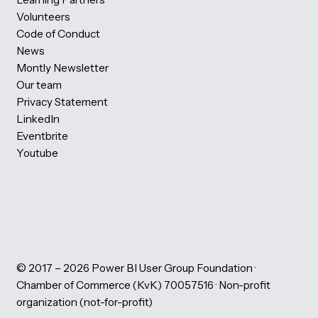
Gebruikersdagen (PBIG)
Photogallery
Partner information
Our partners
Become a Volunteer
Host a evening Session
Become a eveningsession speaker
Speakers
Videos: Power BI Gebruikersdagen
Download session slides 2026
Download session slides 2025
Download session slides 2024
Download slides evening sessions
All events
PBIG Foundation