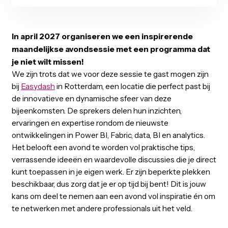
00
00
00
00
00
Months
Days
Hours
Minutes
Seconds
In april 2027 organiseren we een inspirerende
maandelijkse avondsessie met een programma d
je niet wilt missen!
We zijn trots dat we voor deze sessie te gast mogen zij
bij
Easydash
in Rotterdam, een locatie die perfect past b
de innovatieve en dynamische sfeer van deze
bijeenkomsten. De sprekers delen hun inzichten,
ervaringen en expertise rondom de nieuwste
ontwikkelingen in Power BI, Fabric, data, BI en analytics.
Het belooft een avond te worden vol praktische tips,
verrassende ideeën en waardevolle discussies die je di
kunt toepassen in je eigen werk. Er zijn beperkte plekk