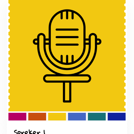
Spreker + Sessie: Binnenkort meer
21:00 - 21:30
Borrel & Netwerken
Speakers