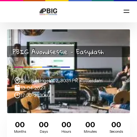
PBIG Avondsessie - Easydash
Goudsesingel 102, 3031 PR Rotterdam
13-04-2027
17:00
-
21:30
uur