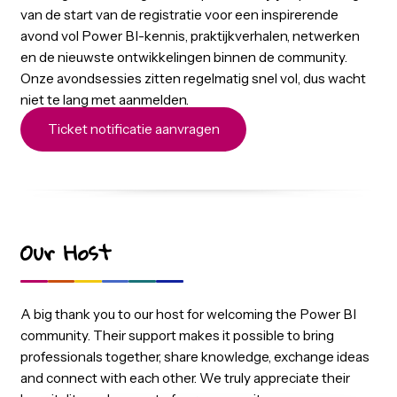
notificatie
Wil jij weten wanneer de gratis tickets beschikbaar zijn
Laat dan je e-mailadres achter en ontvang direct een
melding zodra de registratie opent. Zo blijf je op de hoo
van de start van de registratie voor een inspirerende
avond vol Power BI-kennis, praktijkverhalen, netwerke
en de nieuwste ontwikkelingen binnen de community.
Onze avondsessies zitten regelmatig snel vol, dus wac
niet te lang met aanmelden.
Ticket notificatie aanvragen