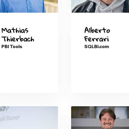
Mathias
Alber
Thierbach
Ferra
PBI Tools
SQLBI.