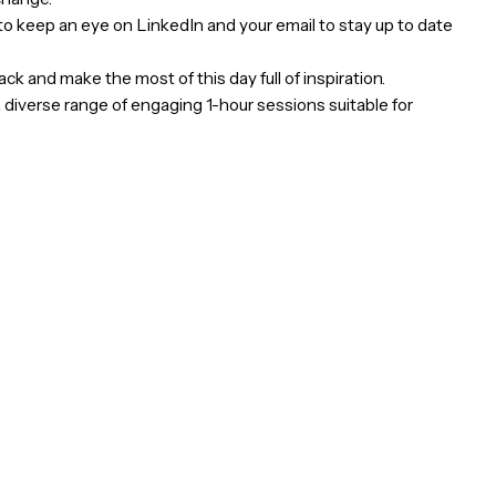
BI Community Days
on March 7/8/9, 2024! Be surprised, in
ll subject to change.
r date. Be sure to keep an eye on LinkedIn and your email to 
 your own track and make the most of this day full of inspir
e guarantee a diverse range of engaging 1-hour sessions sui