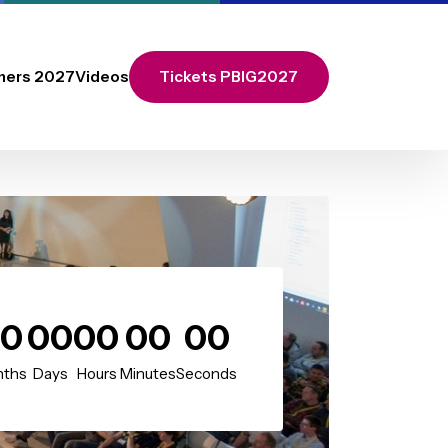
Call for Partners 2027
Videos
Tickets PBIG2027
00
00
00
00
00
Months
Days
Hours
Minutes
Seconds