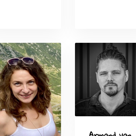
Jeroe
ter 
Microso
Benni De
Jagere
Microsoft