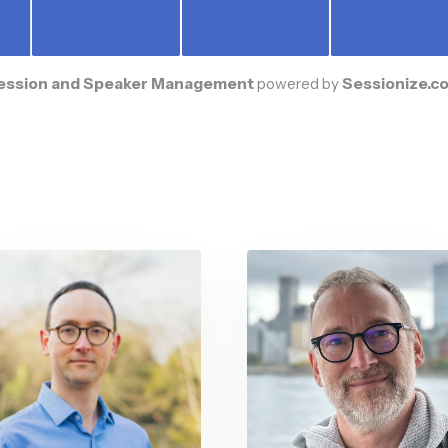
Advanced
Dutch
Peter ter
M
Braake
A
PARTNER ARENA
12:30 pm → 60 mi
Beginner
Dutch
E
Lunch
PARTNER ARENA
3:00 pm → 30 min
Coffee break
Session and Speaker Management
powered by
S