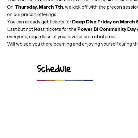
————————–
Are you ready to learn from the very best experts and
and immerse yourself in the exciting world of Power BI.
Your chance to attend the this event is here again! Ticke
On
Thursday, March 7th
, we kick off with the precon
on our precon offerings.
You can already get tickets for
Deep Dive Friday on 
Last but not least, tickets for the
Power BI Community
everyone, regardless of your level or area of interest.
Will we see you there beaming and enjoying yourself dur
Schedule