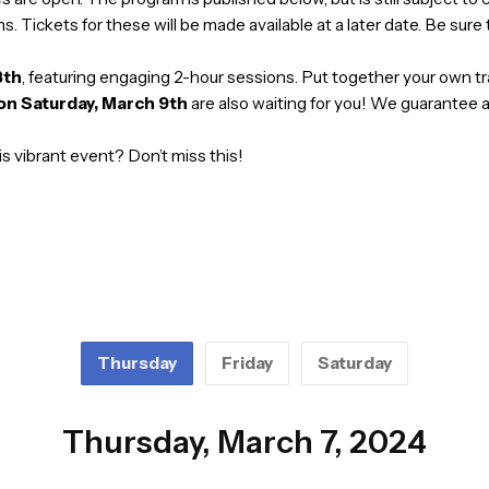
 connect with like-minded souls? Then come to the
Power 
t sales are open. The program is published below, but is sti
 sessions. Tickets for these will be made available at a late
March 8th
, featuring engaging 2-hour sessions. Put together
 Day on Saturday, March 9th
are also waiting for you! W
ing this vibrant event? Don’t miss this!