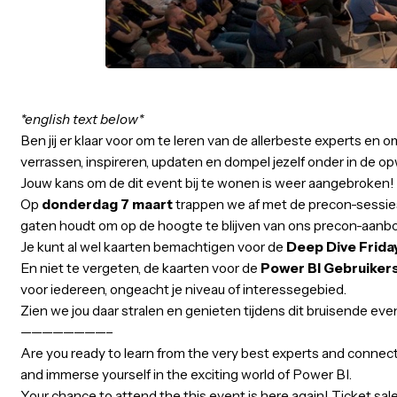
Jaarbeurs Supernova
07-03-
*english text below*
Ben jij er klaar voor om te leren van de allerbeste ex
verrassen, inspireren, updaten en dompel jezelf onder 
Jouw kans om de dit event bij te wonen is weer aangeb
Op
donderdag 7 maart
trappen we af met de precon-se
gaten houdt om op de hoogte te blijven van ons preco
Je kunt al wel kaarten bemachtigen voor de
Deep Dive 
En niet te vergeten, de kaarten voor de
Power BI Gebr
voor iedereen, ongeacht je niveau of interessegebied.
Zien we jou daar stralen en genieten tijdens dit bruise