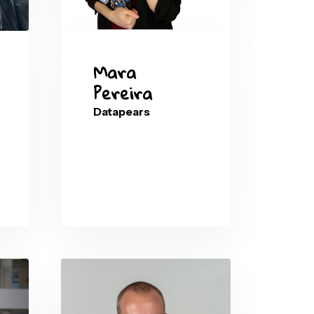
Mara
to
Pereira
ri
Datapears
com