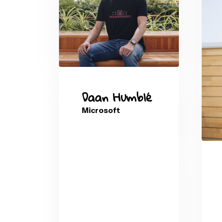
Peter ter
Braake
Data Knowledge
Company