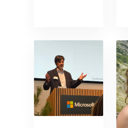
Daan Humblé
Microsoft