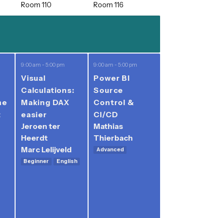
y
024
om 117
Room 110
Room 116
0 am - 5:00 pm
9:00 am - 5:00 pm
9:00 am - 5:00 pm
rom boring
Visual
Power BI
 brilliant:
Calculations:
Source
astering the
Making DAX
Control &
t of report
easier
CI/CD
Jeroen ter
Mathias
esign