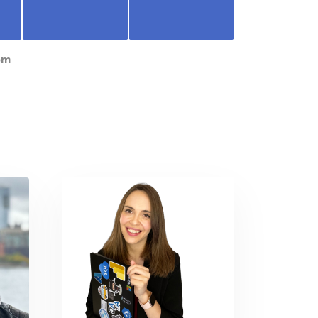
Heerdt
Thierbach
ara Pereira
Marc Lelijveld
Advanced
dvanced
n
Beginner
English
English
nglish
essionize.com