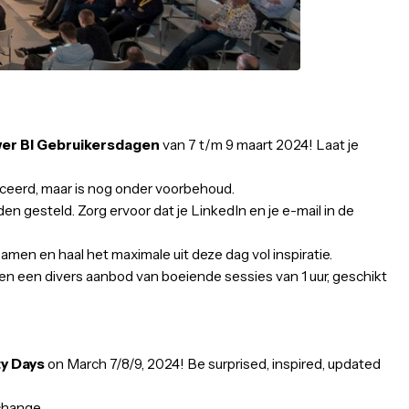
n naar de
Power BI Gebruikersdagen
van 7 t/m 9 maart 2
onder gepubliceerd, maar is nog onder voorbehoud.
chikbaar worden gesteld. Zorg ervoor dat je LinkedIn en je e
e eigen track samen en haal het maximale uit deze dag vol ins
! We garanderen een divers aanbod van boeiende sessies van