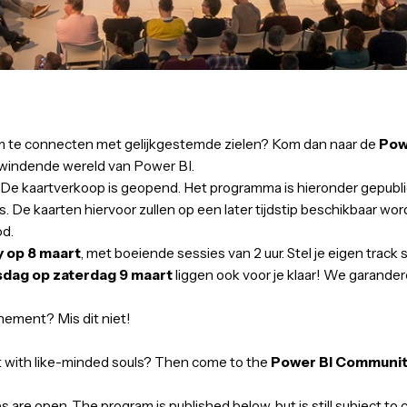
2024
-
09-03-2024
09:00
-
17:00
uur
perts en om te connecten met gelijkgestemde zielen? Kom da
in de opwindende wereld van Power BI.
roken! De kaartverkoop is geopend. Het programma is hier
ssies. De kaarten hiervoor zullen op een later tijdstip bes
n-aanbod.
Friday op 8 maart
, met boeiende sessies van 2 uur. Stel j
uikersdag op zaterdag 9 maart
liggen ook voor je klaar
nde evenement? Mis dit niet!