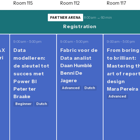
Thursday
Friday
Saturda
Thursday, March 7, 2
Room 115
Room 112
Ro
PARTNER ARENA
8:00 am → 60 min
Registration
:00 pm
9:00 am - 5:00 pm
9:00 am - 5:00 pm
9:0
ced DAX
Data
Fabric voor de
F
 Ferrari
modelleren:
Data analist
to
Daan Humblé
de sleutel tot
M
d
Benni De
succes met
ar
Jagere
Power BI
d