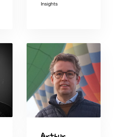
n (Jay)
Heerdt
ft
Marc
Lelijveld
Macaw
Data Platform MVP |
Technical Evangelist |
Solution Architect
Data Solutions &
Insights