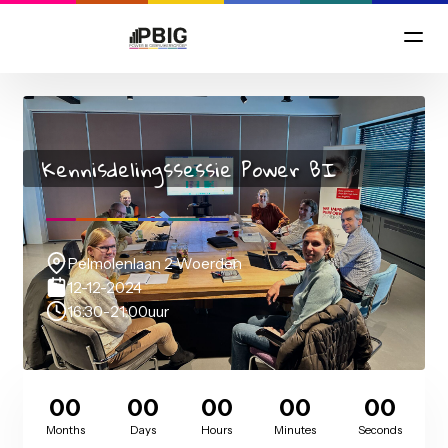
Kennisdelingssessie Power BI
Pelmolenlaan 2 Woerden
12-12-2024
16:30
-
21:00
uur