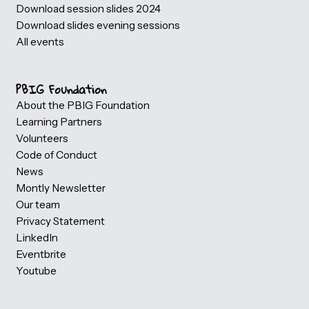
Host a evening Session
Become a eveningsession speaker
Speakers
Videos: Power BI Gebruikersdagen
Download session slides 2026
Download session slides 2025
Download session slides 2024
Download slides evening sessions
All events
PBIG Foundation
About the PBIG Foundation
Learning Partners
Volunteers
Code of Conduct
News