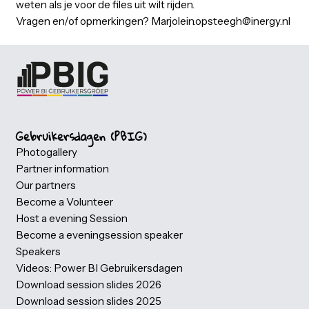
even weten als je dieetwensen hebt dan kunnen we da
rekening mee houden.
Inloop vanaf half 5, we starten vanaf 5 uur. Laat het eve
weten als je voor de files uit wilt rijden.
Vragen en/of opmerkingen? Marjolein.opsteegh@inergy
Gebruikersdagen (PBIG)
Photogallery
Partner information
Our partners
Become a Volunteer