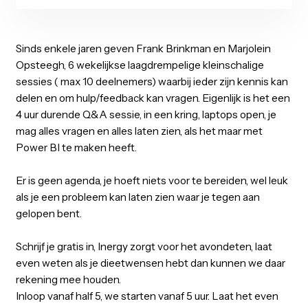
00
00
00
00
00
Months
Days
Hours
Minutes
Seconds
Sinds enkele jaren geven Frank Brinkman en Marjolein
Opsteegh, 6 wekelijkse laagdrempelige kleinschalige
sessies ( max 10 deelnemers) waarbij ieder zijn kennis 
delen en om hulp/feedback kan vragen. Eigenlijk is het 
4 uur durende Q&A sessie, in een kring, laptops open, je
mag alles vragen en alles laten zien, als het maar met
Power BI te maken heeft.
Er is geen agenda, je hoeft niets voor te bereiden, wel l
als je een probleem kan laten zien waar je tegen aan
gelopen bent.
Schrijf je gratis in, Inergy zorgt voor het avondeten, laat