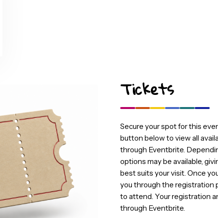
g the Power BI community. Their support makes it possible 
ly appreciate their hospitality and support of our communit
Tickets