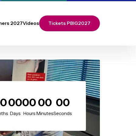
Call for Partners 2027
Videos
Tickets PBIG2027
00
00
00
00
00
Months
Days
Hours
Minutes
Seconds