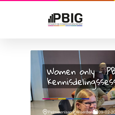
Women only 
kennisdelings