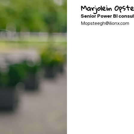
Marjole
Senior Pow
Mopsteegh@