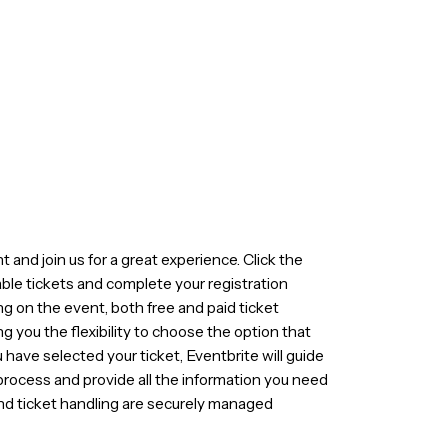
to bring professionals together, share knowledge, exchang
y.