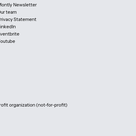
PBIG Foundation
About the PBIG Foundation
Learning Partners
Volunteers
Code of Conduct
News
Montly Newsletter
Our team
Privacy Statement
LinkedIn
Eventbrite