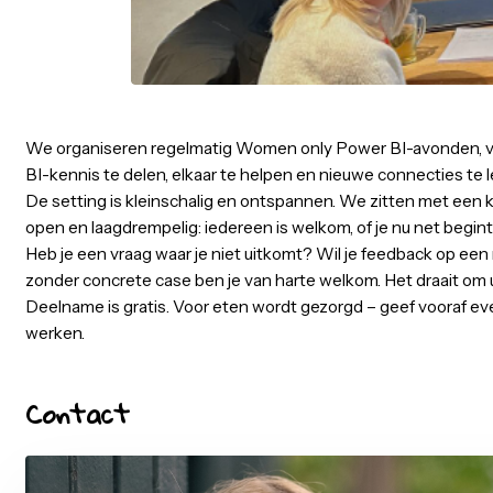
Pelmolenlaan 2 Woerden
09
We organiseren regelmatig Women only Power BI-avon
BI-kennis te delen, elkaar te helpen en nieuwe connec
De setting is kleinschalig en ontspannen. We zitten me
open en laagdrempelig: iedereen is welkom, of je nu net
Heb je een vraag waar je niet uitkomt? Wil je feedba
zonder concrete case ben je van harte welkom. Het draa
Deelname is gratis. Voor eten wordt gezorgd – geef vo
werken.