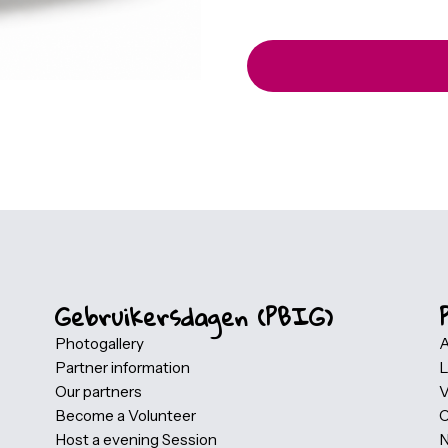
Secure your spot 
button below to 
through Eventbri
options may be a
best suits your 
you through the 
to attend. Your 
through Eventbr