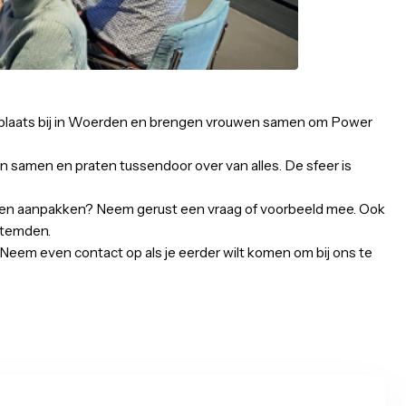
msten vinden plaats bij in Woerden en brengen vrouwen 
ops open, eten samen en praten tussendoor over van alles. 
 bepaalde dingen aanpakken? Neem gerust een vraag of vo
 met gelijkgestemden.
nnen om 4 uur.
Neem even contact op als je eerder wilt komen