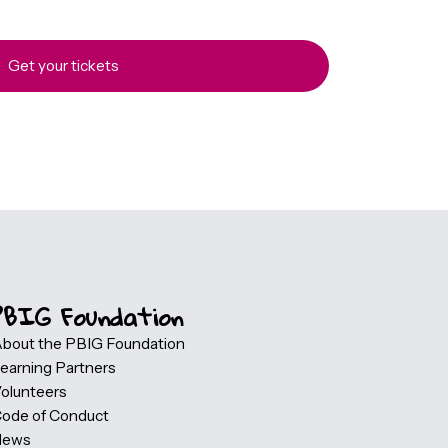
for this event and join us for a great experience. Click the
view all available tickets and complete your registration
te. Depending on the event, both free and paid ticket
vailable, giving you the flexibility to choose the option that
visit. Once you have selected your ticket, Eventbrite will gui
registration process and provide all the information you n
registration and ticket handling are securely managed
ite.
Get your tickets