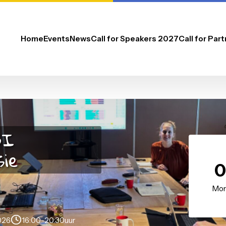
Home
Events
News
Call for Speakers 2027
- PBI
sessie