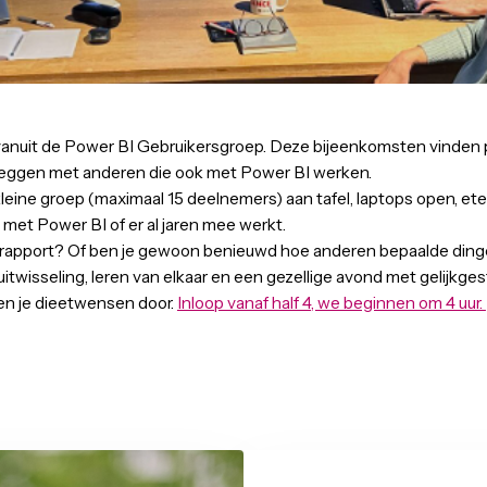
-02-2026
16:00
-
20:30
uur
den, vanuit de Power BI Gebruikersgroep. Deze bijeenko
ties te leggen met anderen die ook met Power BI werken.
t een kleine groep (maximaal 15 deelnemers) aan tafel, lapt
 begint met Power BI of er al jaren mee werkt.
ck op een rapport? Of ben je gewoon benieuwd hoe anderen
it om uitwisseling, leren van elkaar en een gezellige avond
oraf even je dieetwensen door.
Inloop vanaf half 4, we begi