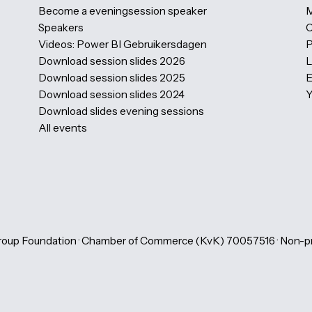
Gebruikersdagen (PBIG)
Photogallery
Partner information
Our partners
Become a Volunteer
Host a evening Session
Become a eveningsession speaker
Speakers
Videos: Power BI Gebruikersdagen
Download session slides 2026
Download session slides 2025