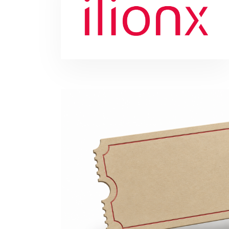
Our Host
A big thank you to our host for welcomin
ideas and connect with each other. We tru