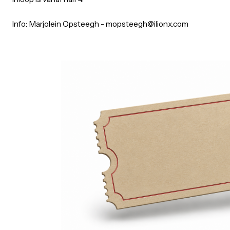
Voor eten en drinken wordt gezorgd.
Inloop is vanaf half 4.
Info: Marjolein Opsteegh - mopsteegh@ilionx.com