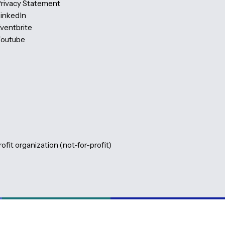
About the PBIG Foundation
Learning Partners
Volunteers
Code of Conduct
News
Montly Newsletter
Our team
Privacy Statement
LinkedIn
Eventbrite
Youtube