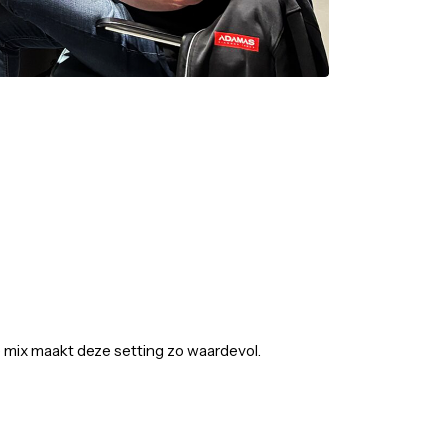
o'en.
leren, juist de mix maakt deze setting zo waardevol.