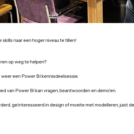
-06-2026
16:00
-
20:30
uur
 om je skills naar een hoger niveau te tillen!
sen?
en anderen op weg te helpen?
psteegh weer een Power BI kennisdeelsessie.
p het gebied van Power BI kan vragen, beantwoorden en dem
 ver gevorderd, geïnteresseerd in design of moeite met model