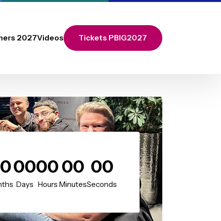
Call for Partners 2027
Videos
Tickets PBIG2027
00
00
00
00
00
Months
Days
Hours
Minutes
Seconds