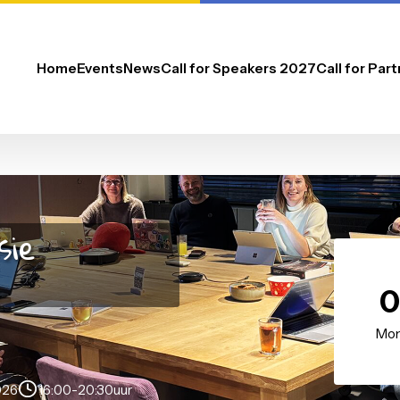
Home
Events
News
Call for Speakers 2027
sessie