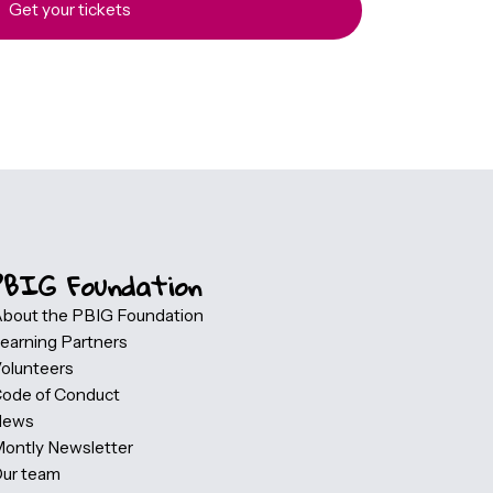
registration process and provide all the information you n
registration and ticket handling are securely managed
ite.
Get your tickets
PBIG Foundation