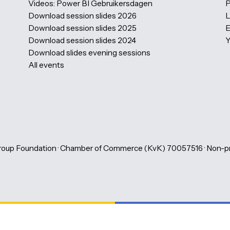
Photogallery
Partner information
Our partners
Become a Volunteer
Host a evening Session
Become a eveningsession speaker
Speakers
Videos: Power BI Gebruikersdagen
Download session slides 2026
Download session slides 2025
Download session slides 2024
Download slides evening sessions
All events