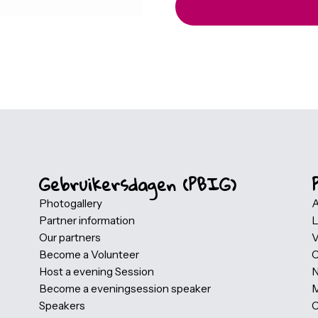
you through the 
to attend. Your 
through Eventbr
Gebruikersdagen (PBIG)